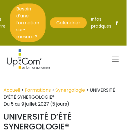
Besoin
d’une
s
Infos
formation
Calendrier
ire
pratiques
sur-
mesure ?
Accueil
>
Formations
>
Synergologie
>
UNIVERSITÉ
D’ÉTÉ SYNERGOLOGIE®
Du 5 au 9 juillet 2027 (5 jours)
UNIVERSITÉ D’ÉTÉ
SYNERGOLOGIE®