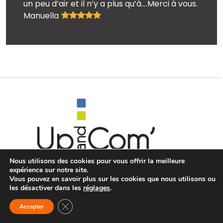
un peu d’air et il n’y a plus qu’à….Merci à vous.
Manuella
Nous utilisons des cookies pour vous offrir la meilleure
expérience sur notre site.
Vous pouvez en savoir plus sur les cookies que nous utilisons ou
Coordonnées
les désactiver dans les
réglages
.
1223 route de Chambuet
Fermer la bannière des cookies GDPR
Accepter
73170 Yenne