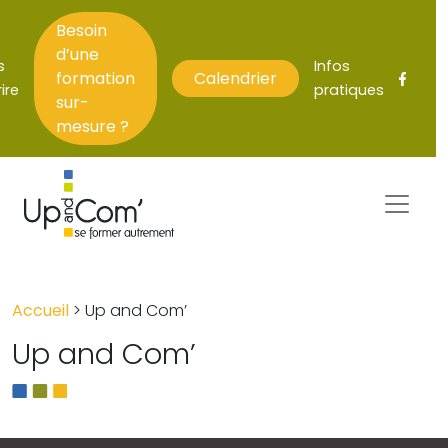
Besoin
d’une
s
Infos
formation
Calendrier
ire
pratiques
sur-
mesure ?
Accueil
>
Up and Com’
Up and Com’