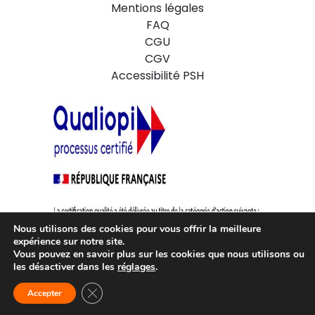
Mentions légales
FAQ
CGU
CGV
Accessibilité PSH
Nous utilisons des cookies pour vous offrir la meilleure
expérience sur notre site.
Vous pouvez en savoir plus sur les cookies que nous utilisons ou
les désactiver dans les
réglages
.
La certification QUALIOPI atteste que notre organisme est conforme aux
exigences du référentiel national qualité ce qui vous permet de faire financer
vos formations par des financements publics ou mutualisés.
Fermer la bannière des cookies GDPR
Accepter